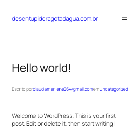
Pular
para
desentupidoragotadagua.com.br
o
conteúdo
Hello world!
Escrito por
claudiamarilene26@gmail.com
em
Uncategorized
Welcome to WordPress. This is your first
post. Edit or delete it, then start writing!